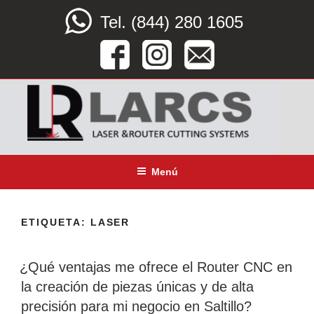
Saltar
Tel. (844) 280 1605
al
contenido
LARCS
SERVICIO CORTE LÁSER, ROUTER CNC Y DOBLEZ
Menú
ETIQUETA:
LASER
¿Qué ventajas me ofrece el Router CNC en
la creación de piezas únicas y de alta
precisión para mi negocio en Saltillo?