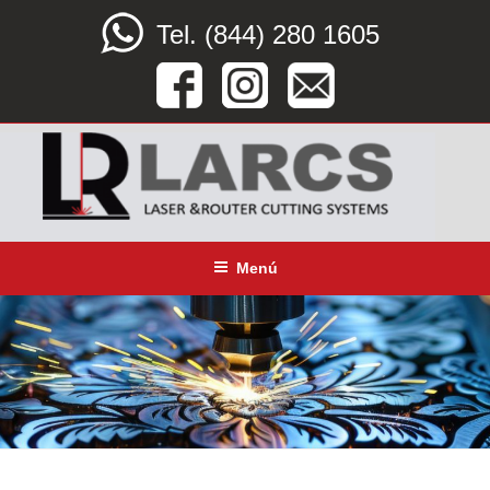
Saltar
Tel. (844) 280 1605
al
contenido
LARCS
SERVICIO CORTE LÁSER, ROUTER CNC Y DOBLEZ
Menú