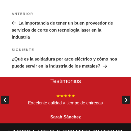
Navegación
Entrada
ANTERIOR
de
anterior:
La importancia de tener un buen proveedor de
entradas
servicios de corte con tecnología laser en la
industria
Siguiente
SIGUIENTE
entrada
¿Qué es la soldadura por arco eléctrico y cómo nos
puede servir en la industria de los metales?
Testimonios
★★★★★
❮
❯
Excelente calidad y tiempo de entregas
Sarah Sánchez