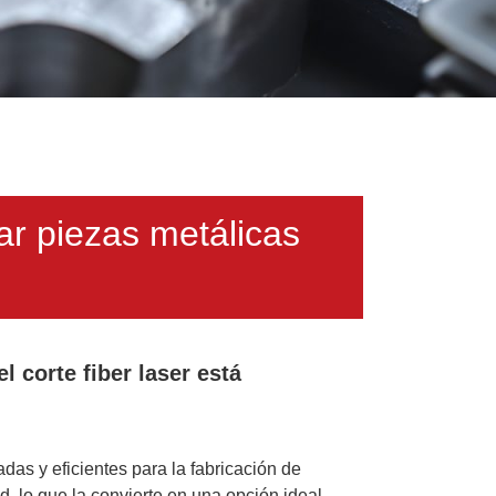
ar piezas metálicas
l corte fiber laser está
das y eficientes para la fabricación de
d, lo que la convierte en una opción ideal