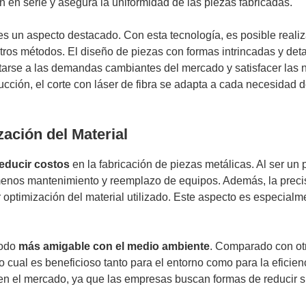
ón en serie y asegura la uniformidad de las piezas fabricadas.
 es un aspecto destacado. Con esta tecnología, es posible reali
n otros métodos. El diseño de piezas con formas intrincadas y de
ptarse a las demandas cambiantes del mercado y satisfacer las
ción, el corte con láser de fibra se adapta a cada necesidad de
ación del Material
educir costos
en la fabricación de piezas metálicas. Al ser un 
menos mantenimiento y reemplazo de equipos. Además, la precisi
 optimización del material utilizado. Este aspecto es especial
todo
más amigable con el medio ambiente
. Comparado con otra
cual es beneficioso tanto para el entorno como para la eficie
en el mercado, ya que las empresas buscan formas de reducir s