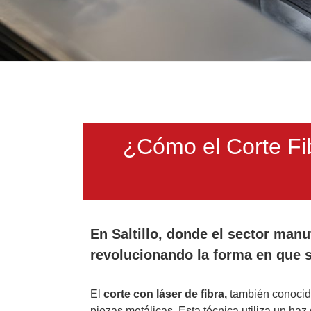
¿Cómo el Corte Fib
En Saltillo, donde el sector manu
revolucionando la forma en que 
El
corte con láser de fibra,
también conoci
piezas metálicas. Esta técnica utiliza un haz