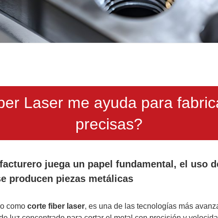
er Laser me ayuda para fabric
precisas?
facturero juega un papel fundamental, el uso de
se producen piezas metálicas
do como
corte fiber laser
, es una de las tecnologías más avanza
 de luz concentrado para cortar el metal con precisión y velocida