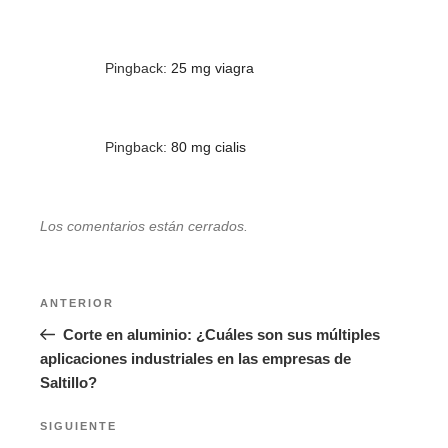
Pingback:
25 mg viagra
Pingback:
80 mg cialis
Los comentarios están cerrados.
Navegación
Entrada
ANTERIOR
de
anterior:
Corte en aluminio: ¿Cuáles son sus múltiples
entradas
aplicaciones industriales en las empresas de
Saltillo?
Siguiente
SIGUIENTE