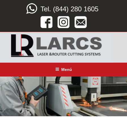
Saltar
Tel. (844) 280 1605
al
contenido
LARCS
SERVICIO CORTE LÁSER, ROUTER CNC Y DOBLEZ
Menú