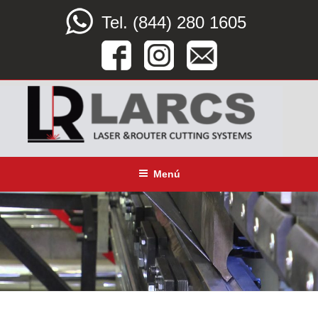
Saltar
Tel. (844) 280 1605
al
contenido
LARCS
SERVICIO CORTE LÁSER, ROUTER CNC Y DOBLEZ
Menú