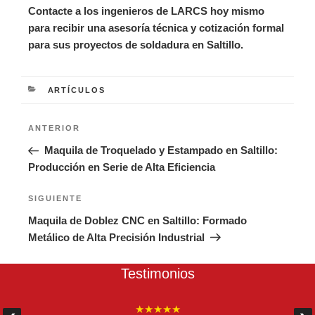
Contacte a los ingenieros de LARCS hoy mismo
para recibir una asesoría técnica y cotización formal
para sus proyectos de soldadura en Saltillo.
CATEGORÍAS
ARTÍCULOS
Navegación
Entrada
ANTERIOR
de
anterior:
Maquila de Troquelado y Estampado en Saltillo:
entradas
Producción en Serie de Alta Eficiencia
Siguiente
SIGUIENTE
entrada
Maquila de Doblez CNC en Saltillo: Formado
Metálico de Alta Precisión Industrial
Testimonios
★★★★★