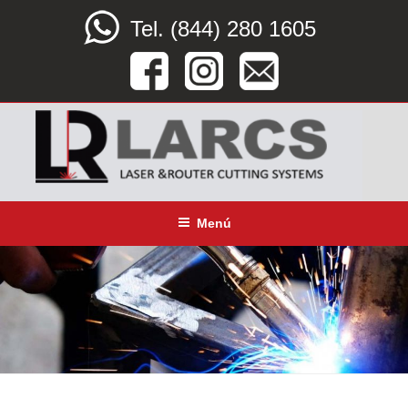
Saltar
Tel. (844) 280 1605
al
contenido
LARCS
SERVICIO CORTE LÁSER, ROUTER CNC Y DOBLEZ
Menú