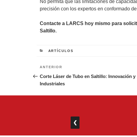
No permita que las limitaciones de capacidad
precisión con los expertos en conformado de
Contacte a LARCS hoy mismo para solicita
Saltillo.
CATEGORÍAS
ARTÍCULOS
Navegación
Entrada
ANTERIOR
de
anterior:
Corte Láser de Tubo en Saltillo: Innovación y
Industriales
entradas
❮