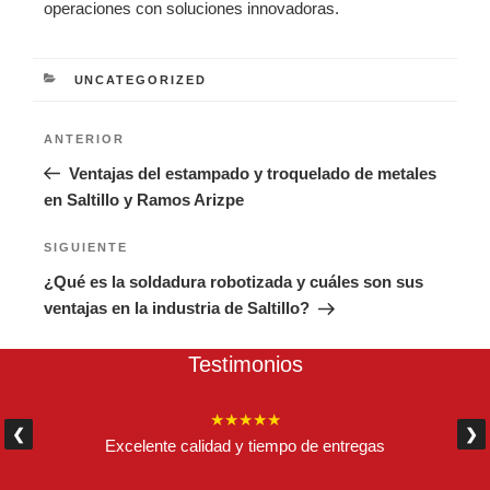
operaciones con soluciones innovadoras.
CATEGORÍAS
UNCATEGORIZED
Navegación
Entrada
ANTERIOR
de
anterior:
Ventajas del estampado y troquelado de metales
entradas
en Saltillo y Ramos Arizpe
Siguiente
SIGUIENTE
entrada
¿Qué es la soldadura robotizada y cuáles son sus
ventajas en la industria de Saltillo?
Testimonios
★★★★★
❮
❯
Excelente calidad y tiempo de entregas