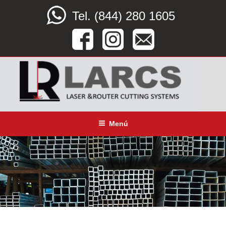
Saltar
Tel. (844) 280 1605
al
contenido
LARCS
SERVICIO CORTE LÁSER, ROUTER CNC Y DOBLEZ
Menú