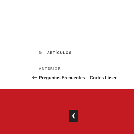
CATEGORÍAS
ARTÍCULOS
Navegación
Entrada
ANTERIOR
de
anterior:
Preguntas Frecuentes – Cortes Láser
entradas
❮