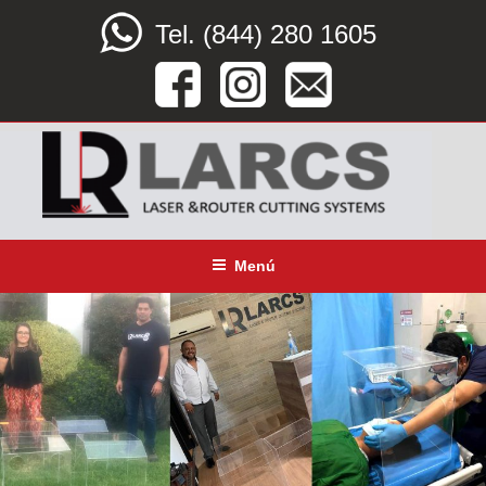
Saltar
Tel. (844) 280 1605
al
contenido
LARCS
SERVICIO CORTE LÁSER, ROUTER CNC Y DOBLEZ
Menú