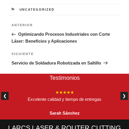
CATEGORÍAS
UNCATEGORIZED
Navegación
Entrada
ANTERIOR
de
anterior:
Optimizando Procesos Industriales con Corte
entradas
Láser: Beneficios y Aplicaciones
Siguiente
SIGUIENTE
entrada
Servicio de Soldadura Robotizada en Saltillo
Testimonios
★★★★★
❮
❯
Excelente calidad y tiempo de entregas
Sarah Sánchez
LARCS LASER & ROUTER CUTTING