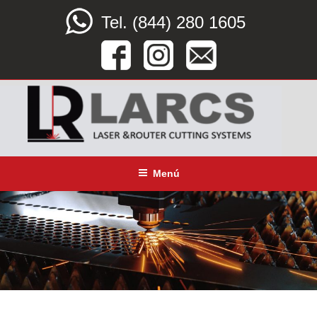
Saltar
Tel. (844) 280 1605
al
contenido
LARCS
SERVICIO CORTE LÁSER, ROUTER CNC Y DOBLEZ
Menú