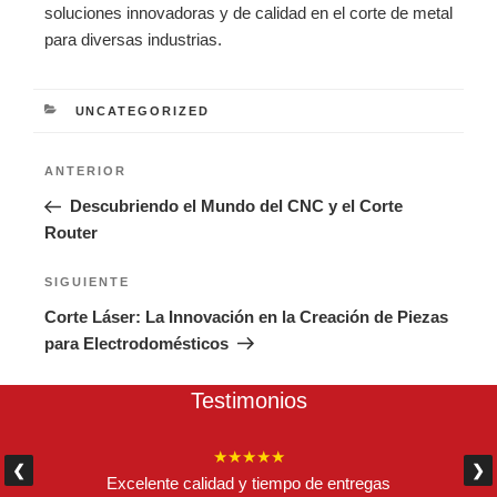
soluciones innovadoras y de calidad en el corte de metal
para diversas industrias.
CATEGORÍAS
UNCATEGORIZED
Navegación
Entrada
ANTERIOR
de
anterior:
Descubriendo el Mundo del CNC y el Corte
entradas
Router
Siguiente
SIGUIENTE
entrada
Corte Láser: La Innovación en la Creación de Piezas
para Electrodomésticos
Testimonios
★★★★★
❮
❯
Excelente calidad y tiempo de entregas