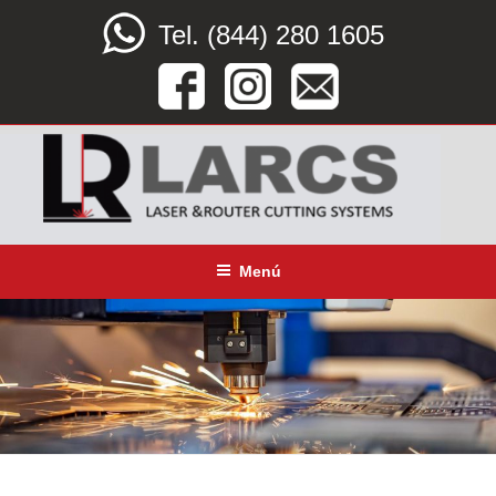
Saltar
Tel. (844) 280 1605
al
contenido
LARCS
SERVICIO CORTE LÁSER, ROUTER CNC Y DOBLEZ
Menú