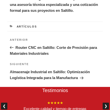
una asesoría técnica especializada y una cotización
formal para sus proyectos en Saltillo.
CATEGORÍAS
ARTÍCULOS
Navegación
Entrada
ANTERIOR
de
anterior:
Router CNC en Saltillo: Corte de Precisión para
entradas
Materiales Industriales
Siguiente
SIGUIENTE
entrada
Almacenaje Industrial en Saltillo: Optimización
Logística Integrada para la Manufactura
Testimonios
★★★★★
❮
❯
Excelente calidad y tiempo de entregas